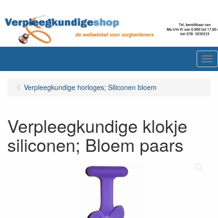
Me
Verpleegkundige horloges; Siliconen bloem
Verpleegkundige klokje
siliconen; Bloem paars