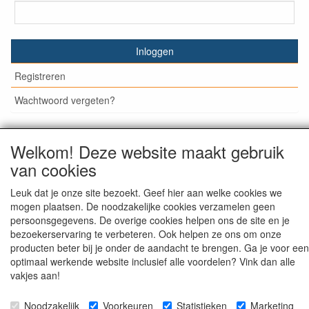
Inloggen
Registreren
Wachtwoord vergeten?
Welkom! Deze website maakt gebruik
van cookies
© Medisan Trading | Alblasserdam. Alle genoemde prijzen
zijn inclusief BTW en exclusief
verzendkosten
, tenzij anders
staat aangegeven.
Leuk dat je onze site bezoekt. Geef hier aan welke cookies we
mogen plaatsen. De noodzakelijke cookies verzamelen geen
persoonsgegevens. De overige cookies helpen ons de site en je
bezoekerservaring te verbeteren. Ook helpen ze ons om onze
producten beter bij je onder de aandacht te brengen. Ga je voor een
optimaal werkende website inclusief alle voordelen? Vink dan alle
vakjes aan!
Noodzakelijk
Voorkeuren
Statistieken
Marketing