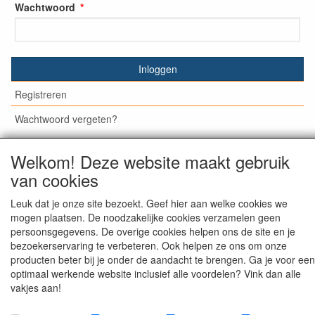
Wachtwoord
Inloggen
Registreren
Wachtwoord vergeten?
Welkom! Deze website maakt gebruik
van cookies
© Medisan Trading | Alblasserdam. Alle genoemde prijzen
zijn inclusief BTW en exclusief
verzendkosten
, tenzij anders
Leuk dat je onze site bezoekt. Geef hier aan welke cookies we
staat aangegeven.
mogen plaatsen. De noodzakelijke cookies verzamelen geen
persoonsgegevens. De overige cookies helpen ons de site en je
bezoekerservaring te verbeteren. Ook helpen ze ons om onze
producten beter bij je onder de aandacht te brengen. Ga je voor een
optimaal werkende website inclusief alle voordelen? Vink dan alle
vakjes aan!