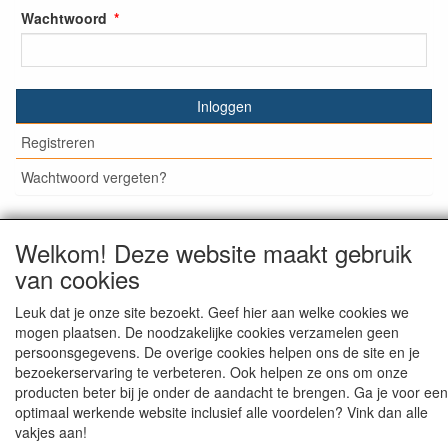
Wachtwoord
Inloggen
Registreren
Wachtwoord vergeten?
Welkom! Deze website maakt gebruik
© Medisan Trading | Alblasserdam. Alle genoemde prijzen
van cookies
zijn inclusief BTW en exclusief
verzendkosten
, tenzij anders
staat aangegeven.
Leuk dat je onze site bezoekt. Geef hier aan welke cookies we
mogen plaatsen. De noodzakelijke cookies verzamelen geen
persoonsgegevens. De overige cookies helpen ons de site en je
bezoekerservaring te verbeteren. Ook helpen ze ons om onze
producten beter bij je onder de aandacht te brengen. Ga je voor een
optimaal werkende website inclusief alle voordelen? Vink dan alle
vakjes aan!