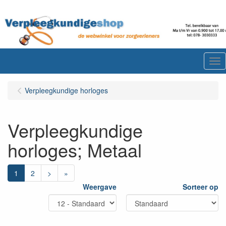
Me
Verpleegkundige horloges
Verpleegkundige
horloges; Metaal
1
2
>
»
Weergave
Sorteer op