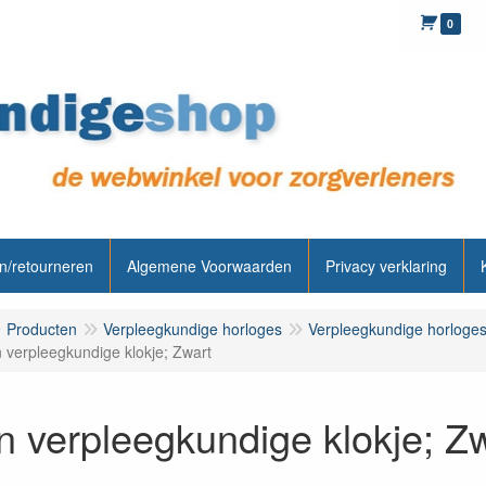
0
n/retourneren
Algemene Voorwaarden
Privacy verklaring
Producten
Verpleegkundige horloges
Verpleegkundige horloge
 verpleegkundige klokje; Zwart
 verpleegkundige klokje; Z