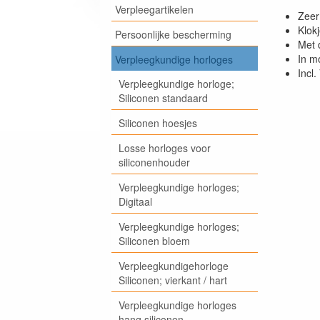
Verpleegartikelen
Zeer
Klok
Persoonlijke bescherming
Met 
In m
Verpleegkundige horloges
Incl.
Verpleegkundige horloge;
Siliconen standaard
Siliconen hoesjes
Losse horloges voor
siliconenhouder
Verpleegkundige horloges;
Digitaal
Verpleegkundige horloges;
Siliconen bloem
Verpleegkundigehorloge
Siliconen; vierkant / hart
Verpleegkundige horloges
hang siliconen