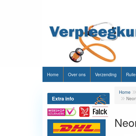
Home
Over ons
Verzending
Ruile
Home
Extra info
Neon
Neon