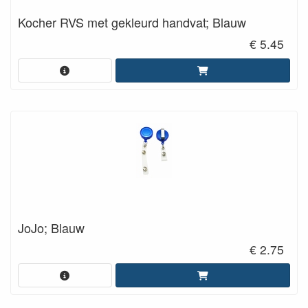
Kocher RVS met gekleurd handvat; Blauw
€ 5.45
JoJo; Blauw
€ 2.75