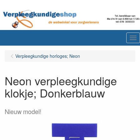
Me
Verpleegkundige horloges; Neon
Neon verpleegkundige
klokje; Donkerblauw
Nieuw model!