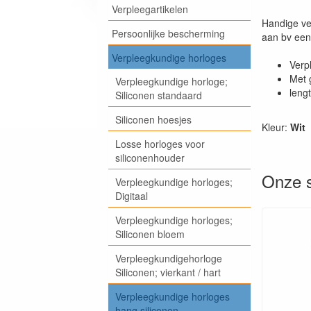
Verpleegartikelen
Handige ve
Persoonlijke bescherming
aan bv een
Verpleegkundige horloges
Verp
Met 
Verpleegkundige horloge;
leng
Siliconen standaard
Siliconen hoesjes
Kleur:
Wit
Losse horloges voor
siliconenhouder
Onze s
Verpleegkundige horloges;
Digitaal
Verpleegkundige horloges;
Siliconen bloem
Verpleegkundigehorloge
Siliconen; vierkant / hart
Verpleegkundige horloges
hang siliconen