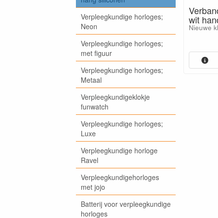
Verban
Verpleegkundige horloges;
wit han
Neon
Nieuwe kl
Verpleegkundige horloges;
met figuur
Verpleegkundige horloges;
Metaal
Verpleegkundigeklokje
funwatch
Verpleegkundige horloges;
Luxe
Verpleegkundige horloge
Ravel
Verpleegkundigehorloges
met jojo
Batterij voor verpleegkundige
horloges