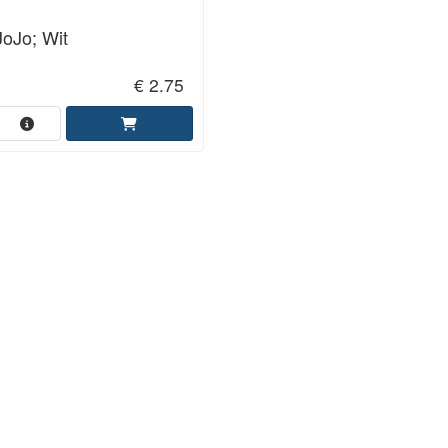
JoJo; Wit
€ 2.75