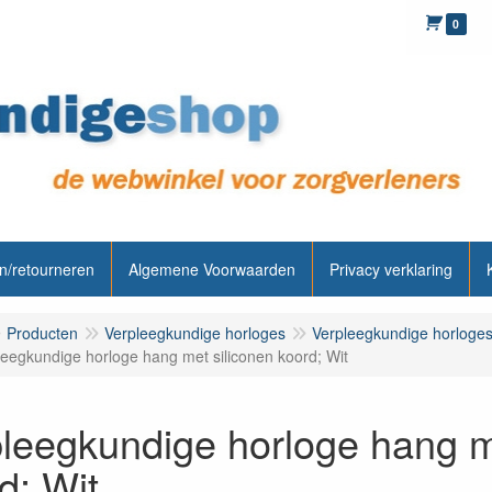
0
n/retourneren
Algemene Voorwaarden
Privacy verklaring
Producten
Verpleegkundige horloges
Verpleegkundige horloges
leegkundige horloge hang met siliconen koord; Wit
leegkundige horloge hang m
d; Wit