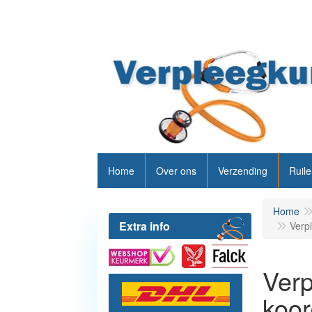
Home
Over ons
Verzending
Ruile
Home
Extra info
Verp
Verp
koor