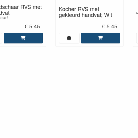
dschaar RVS met
Kocher RVS met
dvat
gekleurd handvat; Wit
eur!
€ 5.45
€ 5.45