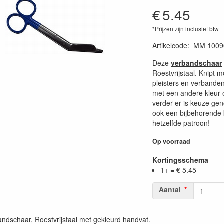
€
5.45
*Prijzen zijn inclusief btw
Artikelcode
:
MM 1009
Deze
verbandschaar
Roestvrijstaal. Knipt 
pleisters en verbande
met een andere kleur o
verder er is keuze gen
ook een bijbehorende k
hetzelfde patroon!
Op voorraad
Kortingsschema
1+ = € 5.45
Aantal
andschaar, Roestvrijstaal met gekleurd handvat.