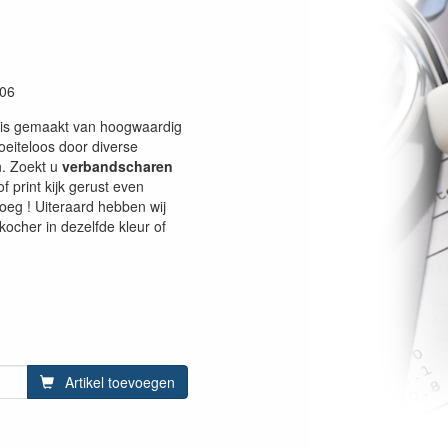
06
is gemaakt van hoogwaardig
moeiteloos door diverse
n. Zoekt u
verbandscharen
f print kijk gerust even
oeg ! Uiteraard hebben wij
ocher in dezelfde kleur of
Artikel toevoegen