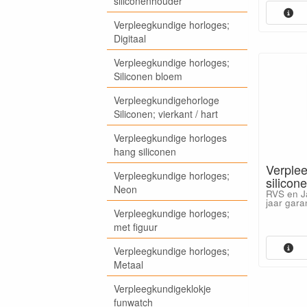
siliconenhouder
Verpleegkundige horloges;
Digitaal
Verpleegkundige horloges;
Siliconen bloem
Verpleegkundigehorloge
Siliconen; vierkant / hart
Verpleegkundige horloges
hang siliconen
Verple
Verpleegkundige horloges;
silicon
Neon
RVS en J
jaar garan
Verpleegkundige horloges;
met figuur
Verpleegkundige horloges;
Metaal
Verpleegkundigeklokje
funwatch