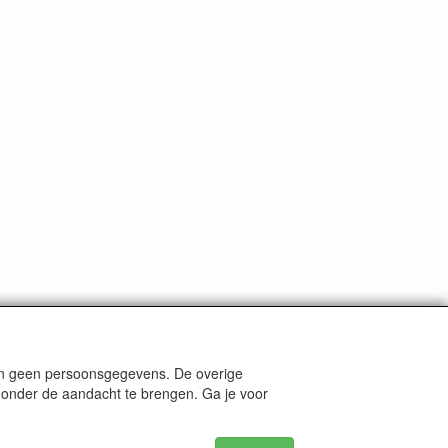
len geen persoonsgegevens. De overige
nders staat aangegeven.
e onder de aandacht te brengen. Ga je voor