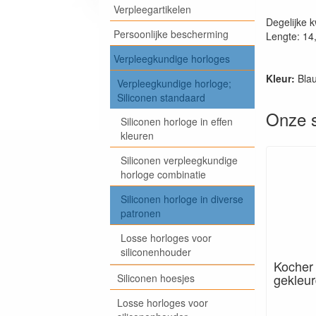
Verpleegartikelen
Degelijke k
Persoonlijke bescherming
Lengte: 14
Verpleegkundige horloges
Kleur:
Bla
Verpleegkundige horloge;
Siliconen standaard
Onze s
Siliconen horloge in effen
kleuren
Siliconen verpleegkundige
horloge combinatie
Siliconen horloge in diverse
patronen
Losse horloges voor
siliconenhouder
Kocher
gekleur
Siliconen hoesjes
Losse horloges voor