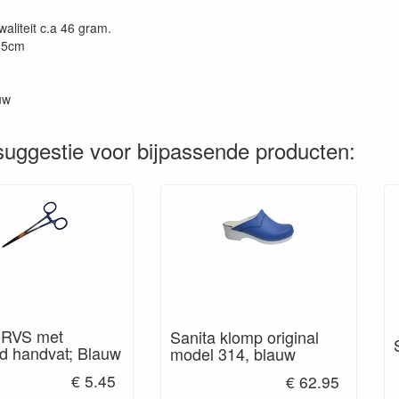
waliteit c.a 46 gram.
,5cm
uw
uggestie voor bijpassende producten:
 RVS met
Sanita klomp original
d handvat; Blauw
model 314, blauw
€ 5.45
€ 62.95