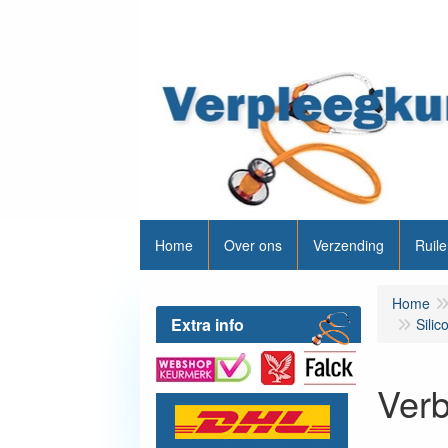
Home
Over ons
Verzending
Ruile
Home
Extra info
Silic
Ver