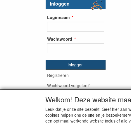
Inloggen
Loginnaam
Wachtwoord
Inloggen
Registreren
Wachtwoord vergeten?
Welkom! Deze website maak
Leuk dat je onze site bezoekt. Geef hier aa
© Medisan Trading | Alblasserdam. Alle gen
cookies helpen ons de site en je bezoekerserv
een optimaal werkende website inclusief alle 