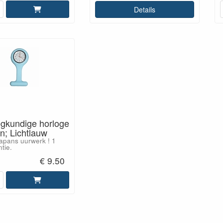
Details
egkundige horloge
en; Lichtlauw
apans uurwerk ! 1
tie.
€ 9.50