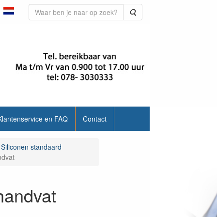
Zoeken
Klantenservice en FAQ
Contact
 Siliconen standaard
ndvat
handvat