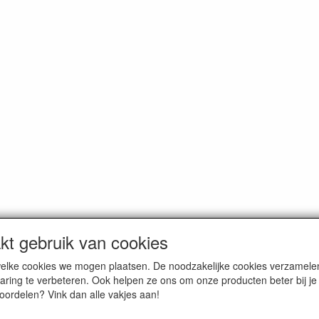
t gebruik van cookies
n welke cookies we mogen plaatsen. De noodzakelijke cookies verzame
oemde prijzen zijn inclusief BTW en exclusief
verzendkosten
, tenzij a
aring te verbeteren. Ook helpen ze ons om onze producten beter bij j
voordelen? Vink dan alle vakjes aan!