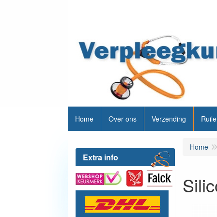
Home
Over ons
Verzending
Ruile
Home
Extra info
Sili