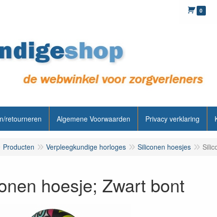
0
n/retourneren
Algemene Voorwaarden
Privacy verklaring
Producten
Verpleegkundige horloges
Siliconen hoesjes
Sili
conen hoesje; Zwart bont