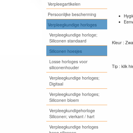
Verpleegartikelen
Persoonlijke bescherming
Hygi
Eenv
Verpleegkundige horloges
Verpleegkundige horloge;
Siliconen standaard
Kleur : Zwa
Siliconen hoesjes
Losse horloges voor
Tip : klik 
siliconenhouder
Verpleegkundige horloges;
Digitaal
Verpleegkundige horloges;
Siliconen bloem
Verpleegkundigehorloge
Siliconen; vierkant / hart
Verpleegkundige horloges
hang siliconen