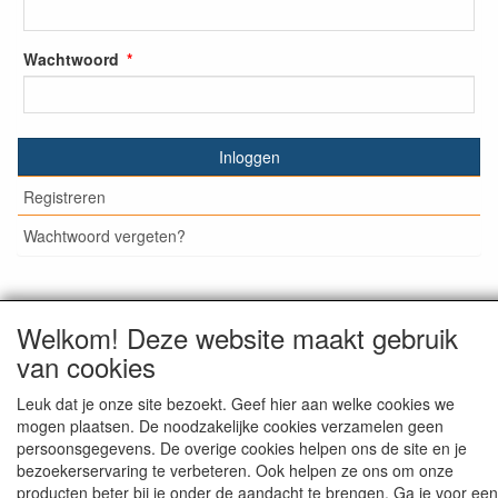
Wachtwoord
Inloggen
Registreren
Wachtwoord vergeten?
Welkom! Deze website maakt gebruik
© Medisan Trading | Alblasserdam. Alle genoemde prijzen
van cookies
zijn inclusief BTW en exclusief
verzendkosten
, tenzij anders
staat aangegeven.
Leuk dat je onze site bezoekt. Geef hier aan welke cookies we
mogen plaatsen. De noodzakelijke cookies verzamelen geen
persoonsgegevens. De overige cookies helpen ons de site en je
bezoekerservaring te verbeteren. Ook helpen ze ons om onze
producten beter bij je onder de aandacht te brengen. Ga je voor een