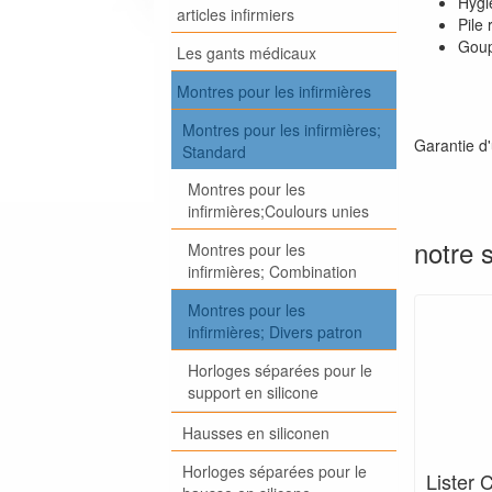
Hygié
articles infirmiers
Pile 
Goupi
Les gants médicaux
Montres pour les infirmières
Montres pour les infirmières;
Garantie d'
Standard
Montres pour les
infirmières;Coulours unies
notre 
Montres pour les
infirmières; Combination
Montres pour les
infirmières; Divers patron
Horloges séparées pour le
support en silicone
Hausses en siliconen
Horloges séparées pour le
Lister 