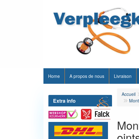
Home
A propos de nous
Livraison
Accueil
Extra info
Montr
Mont
oint