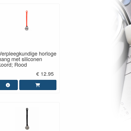
Verpleegkundige horloge
hang met siliconen
koord; Rood
€ 12.95