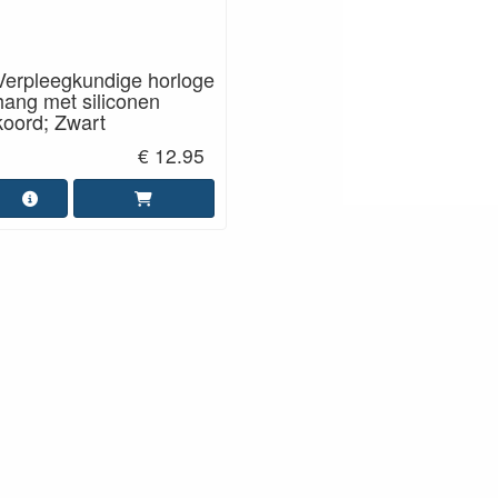
Verpleegkundige horloge
hang met siliconen
koord; Zwart
€ 12.95