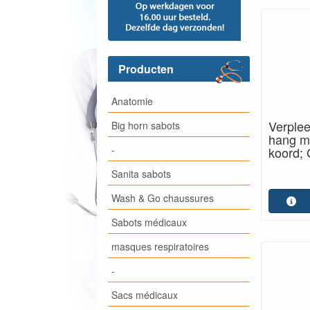
Producten
Anatomie
Verple
Big horn sabots
hang me
-
koord;
Sanita sabots
Wash & Go chaussures
Sabots médicaux
masques respiratoires
-
Sacs médicaux