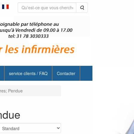
Rechercher
service clients / FAQ
Contacter
ères; Pendue
endue