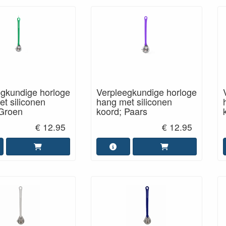
egkundige horloge
Verpleegkundige horloge
t siliconen
hang met siliconen
 Groen
koord; Paars
€ 12.95
€ 12.95