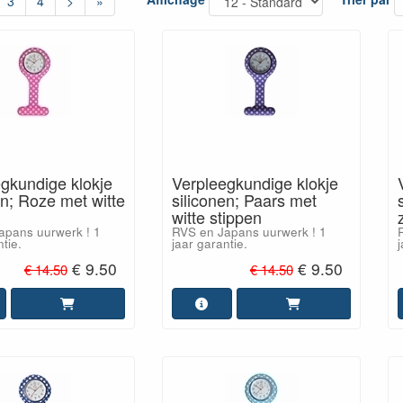
3
4
>
»
gkundige klokje
Verpleegkundige klokje
en; Roze met witte
siliconen; Paars met
witte stippen
apans uurwerk ! 1
RVS en Japans uurwerk ! 1
tie.
jaar garantie.
j
€ 9.50
€ 9.50
€ 14.50
€ 14.50