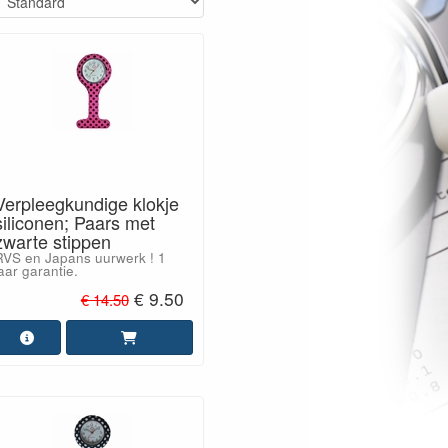
Verpleegkundige klokje
siliconen; Paars met
zwarte stippen
RVS en Japans uurwerk ! 1
aar garantie.
€ 9.50
€ 14.50