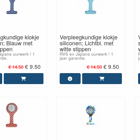
gkundige klokje
Verpleegkundige klokje
en; Blauw met
siliconen; Lichtbl. met
tippen
witte stippen
apans uurwerk ! 1
RVS en Japans uurwerk ! 1
tie.
jaar garantie.
j
€ 9.50
€ 9.50
€ 14.50
€ 14.50