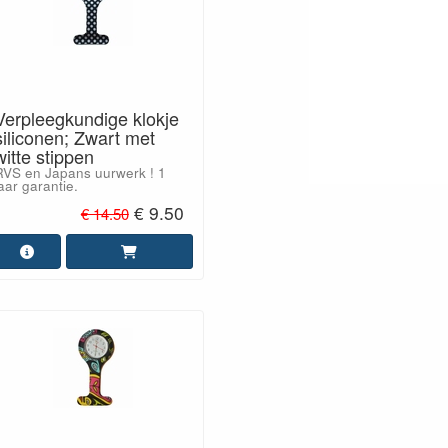
Verpleegkundige klokje
siliconen; Zwart met
witte stippen
RVS en Japans uurwerk ! 1
aar garantie.
€ 9.50
€ 14.50