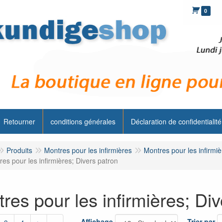
0
Retourner
conditions générales
Déclaration de confidentialité
Produits
Montres pour les infirmières
Montres pour les infirmi
es pour les infirmières; Divers patron
res pour les infirmières; Di
Affichage
Trier par