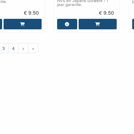
RVS en Japans uurwerk ! 1
tie.
j
jaar garantie.
€ 9.50
€ 9.50
3
4
>
»