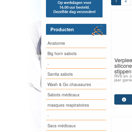
1
2
Producten
Anatomie
Big horn sabots
Verplee
-
silicon
stippen
Sanita sabots
RVS en J
jaar garan
Wash & Go chaussures
Sabots médicaux
masques respiratoires
-
Sacs médicaux