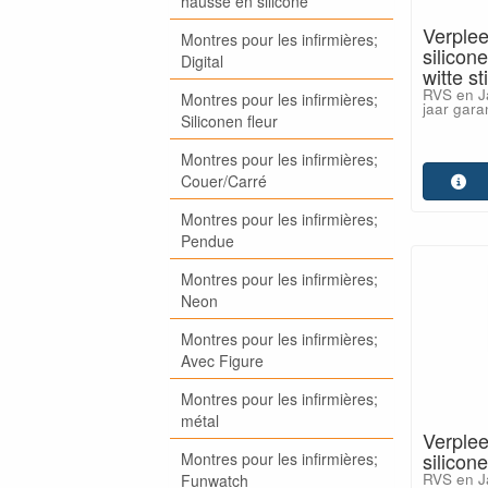
hausse en silicone
Verplee
Montres pour les infirmières;
silicon
Digital
witte s
RVS en J
Montres pour les infirmières;
jaar garan
Siliconen fleur
Montres pour les infirmières;
Couer/Carré
Montres pour les infirmières;
Pendue
Montres pour les infirmières;
Neon
Montres pour les infirmières;
Avec Figure
Montres pour les infirmières;
métal
Verplee
silicon
Montres pour les infirmières;
RVS en J
Funwatch