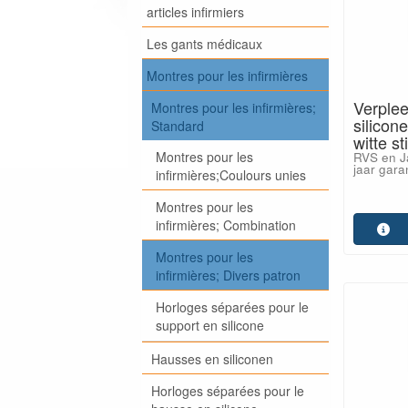
articles infirmiers
Les gants médicaux
Montres pour les infirmières
Verplee
Montres pour les infirmières;
silicon
Standard
witte s
Montres pour les
RVS en J
jaar garan
infirmières;Coulours unies
Montres pour les
infirmières; Combination
Montres pour les
infirmières; Divers patron
Horloges séparées pour le
support en silicone
Hausses en siliconen
Horloges séparées pour le