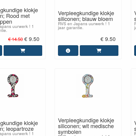
gkundige klokje
Verpleegkundige klokje
en; Rood met
siliconen; blauw bloem
tippen
RVS en Japans uurwerk ! 1
apans uurwerk ! 1
jaar garantie.
j
tie.
€ 9.50
€ 9.50
€ 14.50
Verpleegkundige klokje
gkundige klokje
siliconen; wit medische
en; leopartroze
symbolen
apans uurwerk ! 1