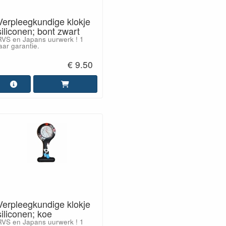
Verpleegkundige klokje
siliconen; bont zwart
RVS en Japans uurwerk ! 1
aar garantie.
€ 9.50
Verpleegkundige klokje
siliconen; koe
RVS en Japans uurwerk ! 1