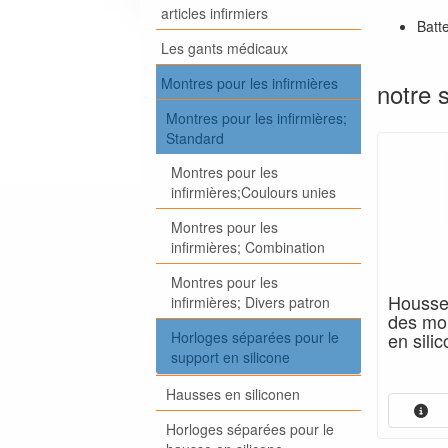
articles infirmiers
Batte
Les gants médicaux
Montres pour les infirmières
notre 
Montres pour les infirmières;
Standard
Montres pour les
infirmières;Coulours unies
Montres pour les
infirmières; Combination
Montres pour les
Housse
infirmières; Divers patron
des mon
Horloges séparées pour le
en sili
support en silicone
Hausses en siliconen
Horloges séparées pour le