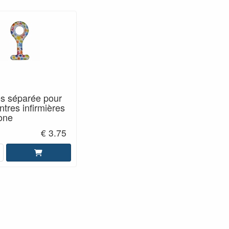
s séparée pour
tres infirmières
cone
€ 3.75