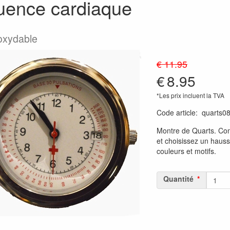
uence cardiaque
noxydable
€ 11.95
€
8.95
*Les prix incluent la TVA
Code article
:
quarts0
Montre de Quarts. Co
et choisissez un hauss
couleurs et motifs.
Quantité