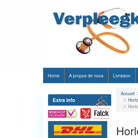
Home
A propos de nous
Livraison
Accueil
Extra info
Horlo
Horl
Horl