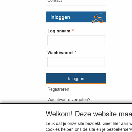
Inloggen
Loginnaam
Wachtwoord
Inloggen
Registreren
Wachtwoord vergeten?
Welkom! Deze website maak
Leuk dat je onze site bezoekt. Geef hier aa
© Medisan Trading | Alblasserdam. Alle gen
cookies helpen ons de site en je bezoekerserv