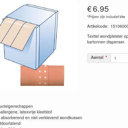
€
6.95
*Prijzen zijn inclusief btw
Artikelcode
:
1510600
Textiel wondpleister o
kartonnen dispenser.
Aantal
ucteigenschappen
llergene, latexvrije kleefstof
 absorberend en niet-verklevend wondkussen
tdoorlatend