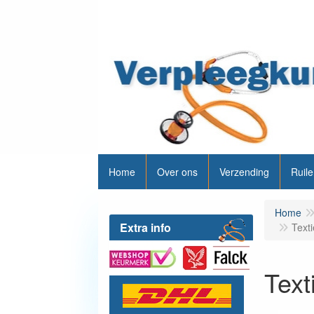
Home
Over ons
Verzending
Ruile
Home
Extra info
Texti
Text