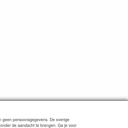
len geen persoonsgegevens. De overige
nders staat aangegeven.
e onder de aandacht te brengen. Ga je voor