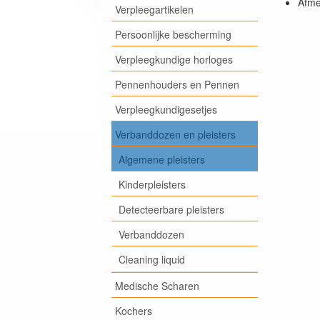
Afme
Verpleegartikelen
Persoonlijke bescherming
Verpleegkundige horloges
Pennenhouders en Pennen
Verpleegkundigesetjes
Verbanddozen en pleisters
Algemene pleisters
Kinderpleisters
Detecteerbare pleisters
Verbanddozen
Cleaning liquid
Medische Scharen
Kochers