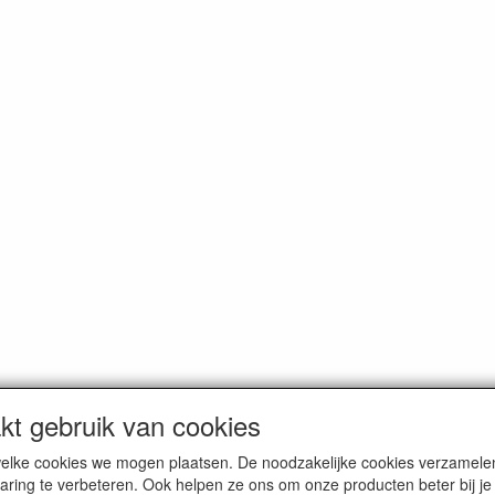
t gebruik van cookies
n welke cookies we mogen plaatsen. De noodzakelijke cookies verzame
oemde prijzen zijn inclusief BTW en exclusief
verzendkosten
, tenzij a
aring te verbeteren. Ook helpen ze ons om onze producten beter bij j