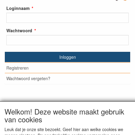
Loginnaam
Wachtwoord
Inloggen
Registreren
Wachtwoord vergeten?
© Medisan Trading | Alblasserdam. Alle genoemde prijzen
Welkom! Deze website maakt gebruik
zijn inclusief BTW en exclusief
verzendkosten
, tenzij anders
van cookies
staat aangegeven.
Leuk dat je onze site bezoekt. Geef hier aan welke cookies we