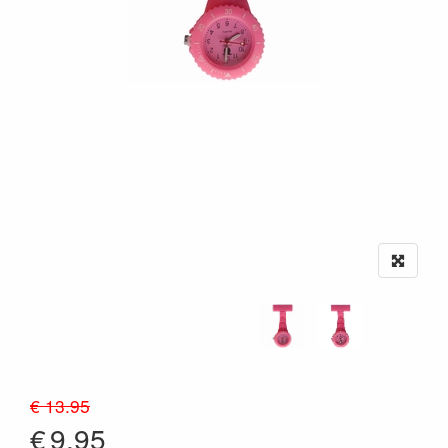
€ 13.95
€
9.95