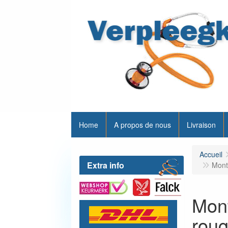
Home
A propos de nous
Livraison
Accueil
Extra info
Montr
Mont
rou