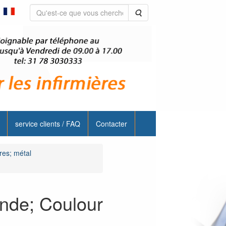
Rechercher
service clients / FAQ
Contacter
res; métal
ande; Coulour