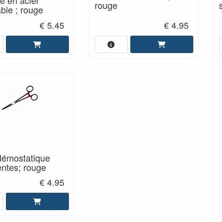
e en acier
rouge
ble ; rouge
€ 5.45
€ 4.95
Hémostatique
ntes; rouge
€ 4.95