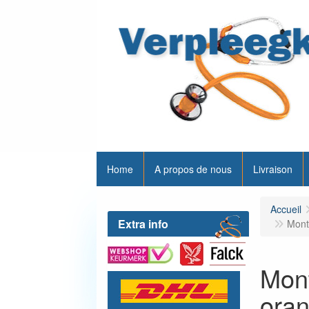
Home
A propos de nous
Livraison
Accueil
Extra info
Montr
Mont
ora