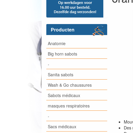
Producten
Anatomie
Big horn sabots
-
Sanita sabots
Wash & Go chaussures
Sabots médicaux
masques respiratoires
-
Mouv
Sacs médicaux
Des m