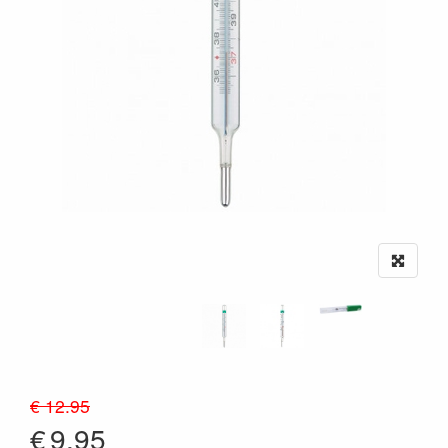
€ 12.95
€
9.95