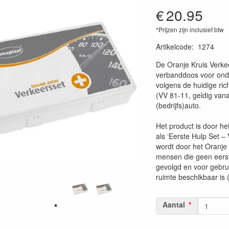
€
20.95
*Prijzen zijn inclusief btw
Artikelcode
:
1274
De Oranje Kruis Verkee
verbanddoos voor ond
volgens de huidige rich
(VV 81-11, geldig vana
(bedrijfs)auto.
Het product is door h
als ‘Eerste Hulp Set – 
wordt door het Oranje
mensen die geen eerst
gevolgd en voor gebru
ruimte beschikbaar is (
Aantal