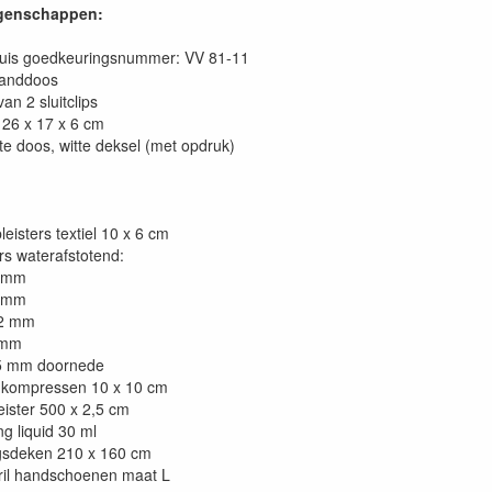
genschappen:
ruis goedkeuringsnummer: VV 81-11
banddoos
an 2 sluitclips
 26 x 17 x 6 cm
tte doos, witte deksel (met opdruk)
isters textiel 10 x 6 cm
rs waterafstotend:
 mm
 mm
2 mm
 mm
 mm doornede
 kompressen 10 x 10 cm
ister 500 x 2,5 cm
g liquid 30 ml
sdeken 210 x 160 cm
ril handschoenen maat L