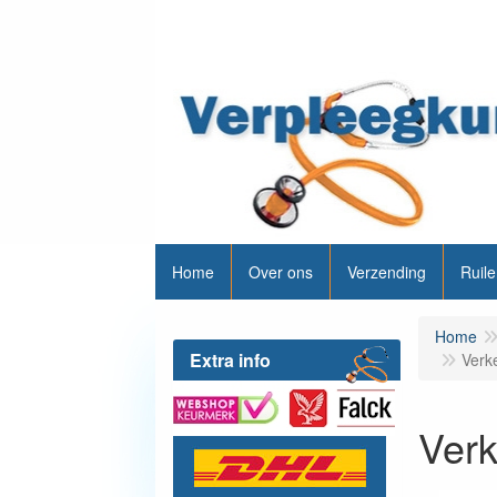
Home
Over ons
Verzending
Ruile
Home
Extra info
Verk
Verk