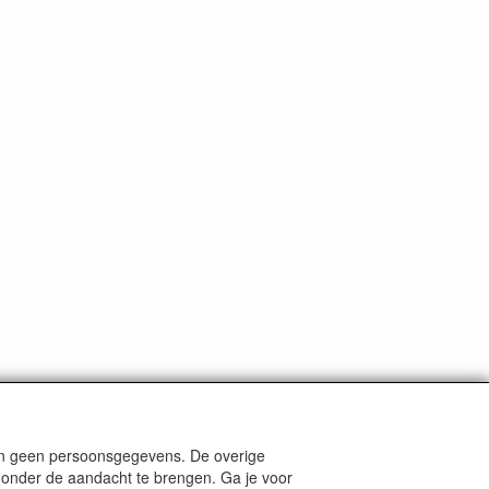
len geen persoonsgegevens. De overige
nders staat aangegeven.
e onder de aandacht te brengen. Ga je voor