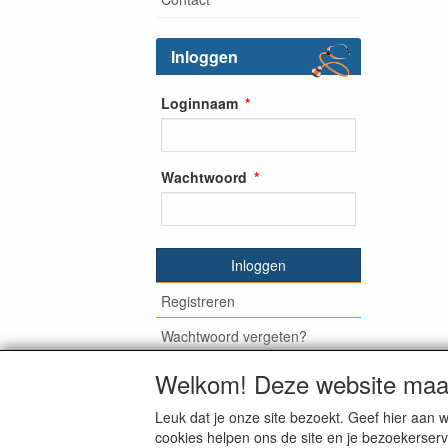
Inloggen
Loginnaam
Wachtwoord
Inloggen
Registreren
Wachtwoord vergeten?
Welkom! Deze website maak
Leuk dat je onze site bezoekt. Geef hier aa
© Medisan Trading | Alblasserdam. Alle gen
cookies helpen ons de site en je bezoekerserv