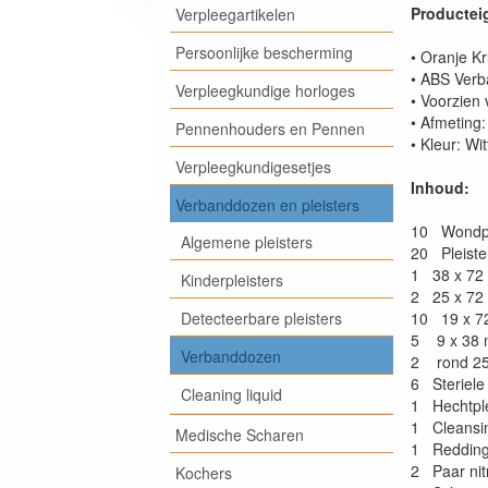
Productei
Verpleegartikelen
Persoonlijke bescherming
• Oranje K
• ABS Ver
Verpleegkundige horloges
• Voorzien v
• Afmeting:
Pennenhouders en Pennen
• Kleur: Wi
Verpleegkundigesetjes
Inhoud:
Verbanddozen en pleisters
10 Wondple
Algemene pleisters
20 Pleiste
1 38 x 72
Kinderpleisters
2 25 x 72
Detecteerbare pleisters
10 19 x 7
5 9 x 38
Verbanddozen
2 rond 25
6 Steriele
Cleaning liquid
1 Hechtple
1 Cleansin
Medische Scharen
1 Redding
2 Paar nit
Kochers