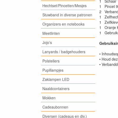
1 Schaar 
Hechtset/Pincetten/Mesjes
1 Pincet 
2 Verband
Stuwband in diverse patronen
1 Zelfhech
1 Zelfklev
Organizers en notebooks
1 Oranje K
1 Gebruiks
Meetlinten
Jojo's
Gebruiksin
Lanyards / badgehouders
• Inhoudso
• Houd dez
Polstellers
• Verbandd
Pupillampjes
Zaklampen LED
Naaldcontainers
Mokken
Cadeaubonnen
Diversen (cadeaus en div.)