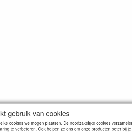
t gebruik van cookies
n welke cookies we mogen plaatsen. De noodzakelijke cookies verzame
oemde prijzen zijn inclusief BTW en exclusief
verzendkosten
, tenzij a
aring te verbeteren. Ook helpen ze ons om onze producten beter bij j