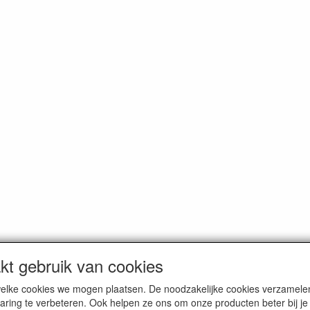
t gebruik van cookies
n welke cookies we mogen plaatsen. De noodzakelijke cookies verzame
oemde prijzen zijn inclusief BTW en exclusief
verzendkosten
, tenzij a
aring te verbeteren. Ook helpen ze ons om onze producten beter bij j