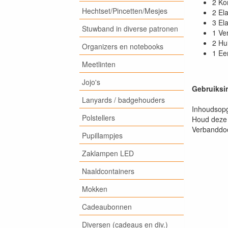
2 Ko
Hechtset/Pincetten/Mesjes
2 El
3 El
Stuwband in diverse patronen
1 Ve
2 Hu
Organizers en notebooks
1 Ee
Meetlinten
Jojo's
Gebruiksin
Lanyards / badgehouders
Inhoudsopg
Polstellers
Houd deze 
Verbanddoo
Pupillampjes
Zaklampen LED
Naaldcontainers
Mokken
Cadeaubonnen
Diversen (cadeaus en div.)