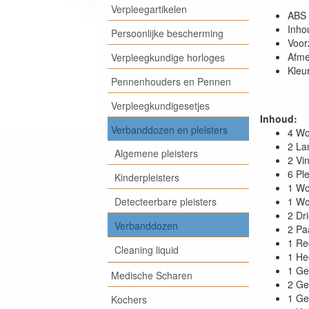
Verpleegartikelen
ABS 
Inho
Persoonlijke bescherming
Voorz
Afme
Verpleegkundige horloges
Kleur
Pennenhouders en Pennen
Verpleegkundigesetjes
Inhoud:
Verbanddozen en pleisters
4 Wo
2 La
Algemene pleisters
2 Vin
6 Ple
Kinderpleisters
1 Wo
Detecteerbare pleisters
1 Wo
2 Dr
Verbanddozen
2 Pa
1 Re
Cleaning liquid
1 He
1 Ge
Medische Scharen
2 Ge
1 Ge
Kochers