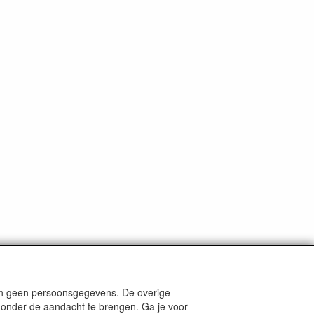
len geen persoonsgegevens. De overige
nders staat aangegeven.
e onder de aandacht te brengen. Ga je voor