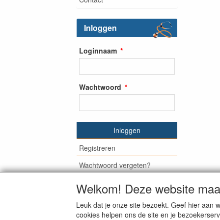
Inloggen
Loginnaam
Wachtwoord
Inloggen
Registreren
Wachtwoord vergeten?
Welkom! Deze website maak
Leuk dat je onze site bezoekt. Geef hier aa
© Medisan Trading | Alblasserdam. Alle gen
cookies helpen ons de site en je bezoekerserv