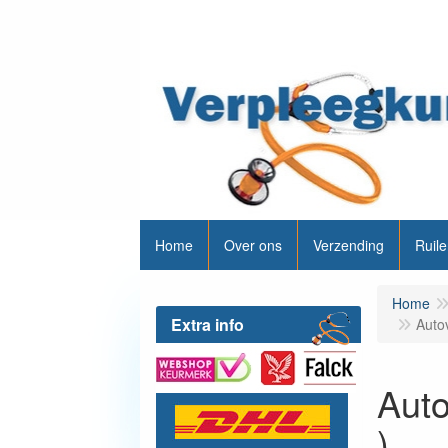
Home
Over ons
Verzending
Ruile
Home
Extra info
Auto
Auto
)