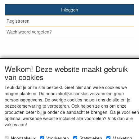
Inloggen
Registreren
Wachtwoord vergeten?
© Medisan Trading | Alblasserdam. Alle genoemde prijzen
Welkom! Deze website maakt gebruik
zijn inclusief BTW en exclusief
verzendkosten
, tenzij anders
staat aangegeven.
van cookies
Leuk dat je onze site bezoekt. Geef hier aan welke cookies we
mogen plaatsen. De noodzakelijke cookies verzamelen geen
persoonsgegevens. De overige cookies helpen ons de site en je
bezoekerservaring te verbeteren. Ook helpen ze ons om onze
producten beter bij je onder de aandacht te brengen. Ga je voor een
optimaal werkende website inclusief alle voordelen? Vink dan alle
vakjes aan!
Noodzakelijk
Voorkeuren
Statistieken
Marketing