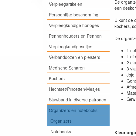
De organize
Verpleegartikelen
een deskor
Persoonlijke bescherming
U kunt de 
Verpleegkundige horloges
kochers, sc
Pennenhouders en Pennen
De organiz
Verpleegkundigesetjes
1 ne
1 di
Verbanddozen en pleisters
2 el
Medische Scharen
3 vl
Jojo
Kochers
Gehe
Afme
Hechtset/Pincetten/Mesjes
Mater
Gewi
Stuwband in diverse patronen
Organizers en notebooks
Organizers
Notebooks
Kleur orga