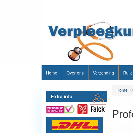
Home
Over ons
Verzending
Ruile
Home
Extra info
Prof