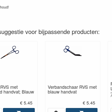
nhoud!
uggestie voor bijpassende producten:
 RVS met
Verbandschaar RVS met
d handvat; Blauw
blauw handvat
m
€ 5.45
€ 5.45