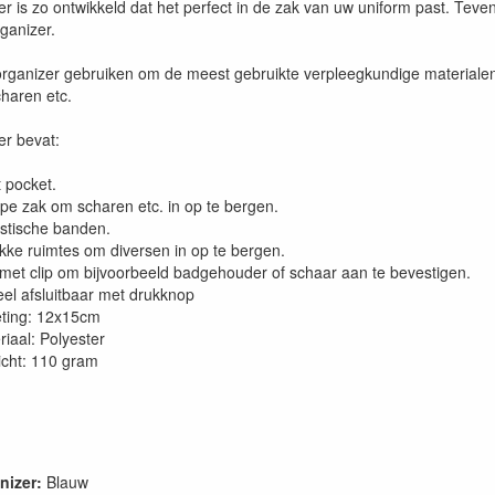
r is zo ontwikkeld dat het perfect in de zak van uw uniform past. Teven
ganizer.
organizer gebruiken om de meest gebruikte verpleegkundige materialen
haren etc.
er bevat:
t pocket.
epe zak om scharen etc. in op te bergen.
astische banden.
akke ruimtes om diversen in op te bergen.
 met clip om bijvoorbeeld badgehouder of schaar aan te bevestigen.
el afsluitbaar met drukknop
ting: 12x15cm
iaal: Polyester
cht: 110 gram
nizer:
Blauw