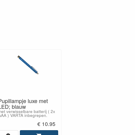
Pupillampje luxe met
LED; blauw
et verwisselbare batterij ( 2x
AAA ) VARTA inbegrepen.
€ 10.95