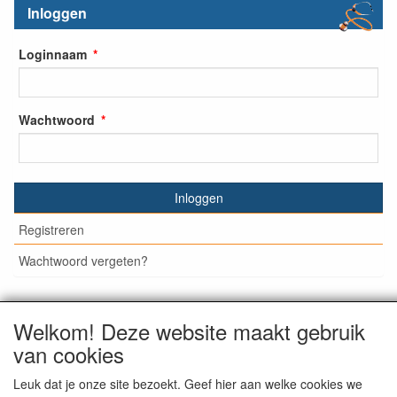
Inloggen
Loginnaam
Wachtwoord
Inloggen
Registreren
Wachtwoord vergeten?
Welkom! Deze website maakt gebruik
© Medisan Trading | Alblasserdam. Alle genoemde prijzen
van cookies
zijn inclusief BTW en exclusief
verzendkosten
, tenzij anders
staat aangegeven.
Leuk dat je onze site bezoekt. Geef hier aan welke cookies we