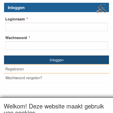
Inloggen
Loginnaam
Wachtwoord
Inloggen
Registreren
Wachtwoord vergeten?
© Medisan Trading | Alblasserdam. Alle genoemde prijzen
Welkom! Deze website maakt gebruik
zijn inclusief BTW en exclusief
verzendkosten
, tenzij anders
van cookies
staat aangegeven.