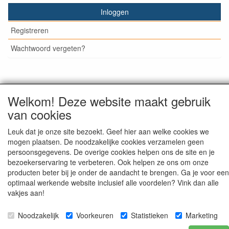
Inloggen
Registreren
Wachtwoord vergeten?
© Medisan Trading | Alblasserdam. Alle genoemde prijzen
Welkom! Deze website maakt gebruik
zijn inclusief BTW en exclusief
verzendkosten
, tenzij anders
van cookies
staat aangegeven.
Leuk dat je onze site bezoekt. Geef hier aan welke cookies we
mogen plaatsen. De noodzakelijke cookies verzamelen geen
persoonsgegevens. De overige cookies helpen ons de site en je
bezoekerservaring te verbeteren. Ook helpen ze ons om onze
producten beter bij je onder de aandacht te brengen. Ga je voor een
optimaal werkende website inclusief alle voordelen? Vink dan alle
vakjes aan!
Noodzakelijk
Voorkeuren
Statistieken
Marketing