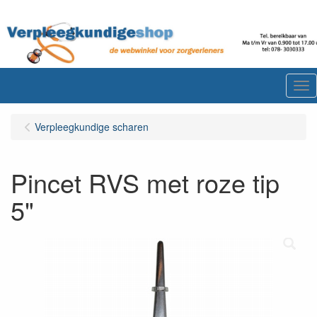
Me
Verpleegkundige scharen
Pincet RVS met roze tip
5"