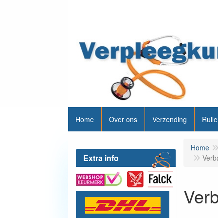
Home
Over ons
Verzending
Ruile
Home
Extra info
Verb
Ver