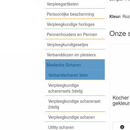
Verpleegartikelen
Persoonlijke bescherming
Kleur:
Roz
Verpleegkundige horloges
Onze s
Pennenhouders en Pennen
Verpleegkundigesetjes
Verbanddozen en pleisters
Medische Scharen
Verbandscharen lister
Verpleegkundige
scharensets 3delig
Kocher
Verpleegkundige scharenset
gekleur
2delig
Verpleegkundige scharen
Utility scharen