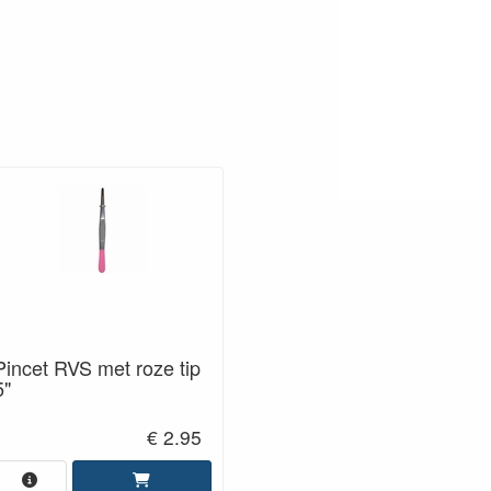
Pincet RVS met roze tip
5"
€ 2.95