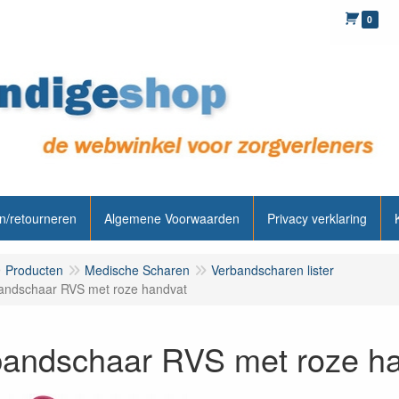
0
n/retourneren
Algemene Voorwaarden
Privacy verklaring
Producten
Medische Scharen
Verbandscharen lister
andschaar RVS met roze handvat
bandschaar RVS met roze h