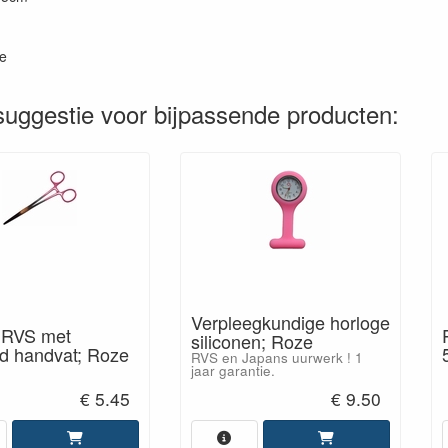
e
uggestie voor bijpassende producten:
Verpleegkundige horloge
 RVS met
siliconen; Roze
d handvat; Roze
RVS en Japans uurwerk ! 1
jaar garantie.
€ 5.45
€ 9.50