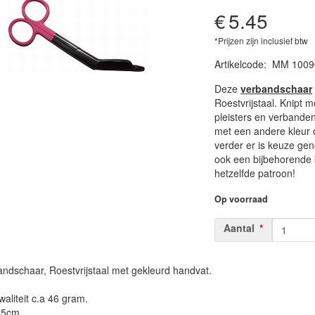
€
5.45
*Prijzen zijn inclusief btw
Artikelcode
:
MM 1009
Deze
verbandschaar
Roestvrijstaal. Knipt 
pleisters en verbande
met een andere kleur o
verder er is keuze gen
ook een bijbehorende k
hetzelfde patroon!
Op voorraad
Aantal
andschaar, Roestvrijstaal met gekleurd handvat.
waliteit c.a 46 gram.
,5cm