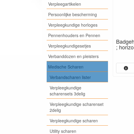
Verpleegartikelen
Persoonlijke bescherming
Verpleegkundige horloges
Pennenhouders en Pennen
Badgeho
Verpleegkundigesetjes
; horizo
Verbanddozen en pleisters
Medische Scharen
Verbandscharen lister
Verpleegkundige
scharensets 3delig
Verpleegkundige scharenset
2delig
Verpleegkundige scharen
Utility scharen