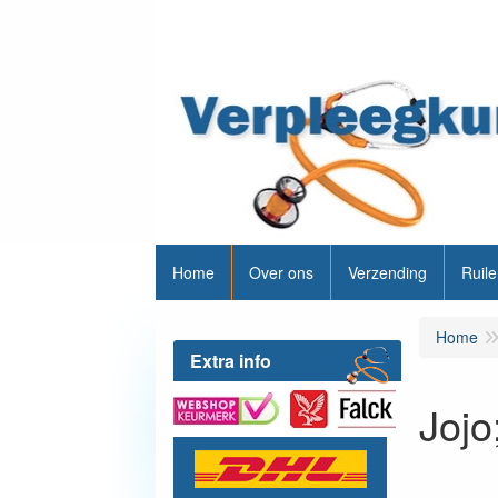
Home
Over ons
Verzending
Ruile
Home
Extra info
Jojo