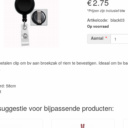
€
2.75
*Prijzen zijn inclusief btw
Artikelcode
:
black03
Op voorraad
Aantal
etalen clip om bv aan broekzak of riem te bevestigen. Ideaal om bv ba
.
rd: 58cm
t
uggestie voor bijpassende producten: