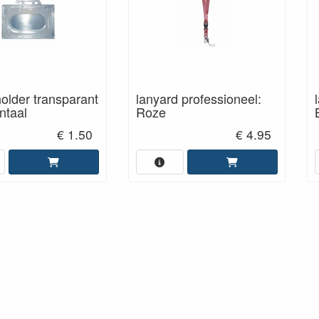
lder transparant
lanyard professioneel:
ntaal
Roze
€ 1.50
€ 4.95