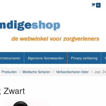
0
n/retourneren
Algemene Voorwaarden
Privacy verklaring
Producten
Medische Scharen
Verbandscharen lister
Jojo; Z
; Zwart