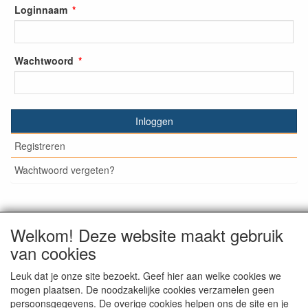
Loginnaam
Wachtwoord
Inloggen
Registreren
Wachtwoord vergeten?
Welkom! Deze website maakt gebruik
© Medisan Trading | Alblasserdam. Alle genoemde prijzen
van cookies
zijn inclusief BTW en exclusief
verzendkosten
, tenzij anders
staat aangegeven.
Leuk dat je onze site bezoekt. Geef hier aan welke cookies we
mogen plaatsen. De noodzakelijke cookies verzamelen geen
persoonsgegevens. De overige cookies helpen ons de site en je