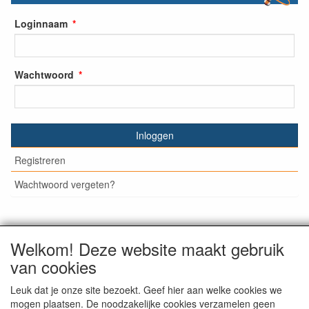
Loginnaam
Wachtwoord
Inloggen
Registreren
Wachtwoord vergeten?
Welkom! Deze website maakt gebruik
© Medisan Trading | Alblasserdam. Alle genoemde prijzen
van cookies
zijn inclusief BTW en exclusief
verzendkosten
, tenzij anders
staat aangegeven.
Leuk dat je onze site bezoekt. Geef hier aan welke cookies we
mogen plaatsen. De noodzakelijke cookies verzamelen geen