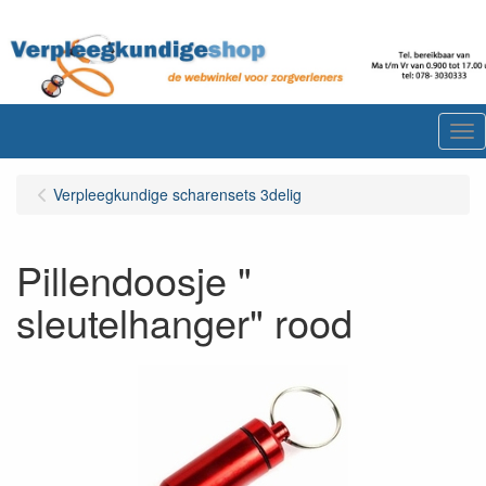
Me
Verpleegkundige scharensets 3delig
Pillendoosje "
sleutelhanger" rood