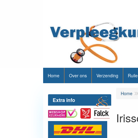
Home
Over ons
Verzending
Ruile
Home
Extra info
Iris