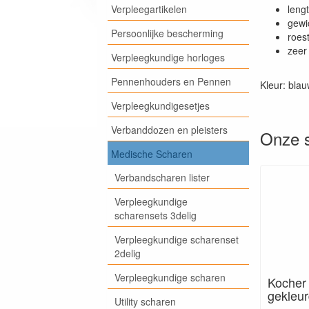
Verpleegartikelen
leng
gewi
Persoonlijke bescherming
roest
zeer
Verpleegkundige horloges
Pennenhouders en Pennen
Kleur: blau
Verpleegkundigesetjes
Verbanddozen en pleisters
Onze s
Medische Scharen
Verbandscharen lister
Verpleegkundige
scharensets 3delig
Verpleegkundige scharenset
2delig
Verpleegkundige scharen
Kocher
gekleur
Utility scharen