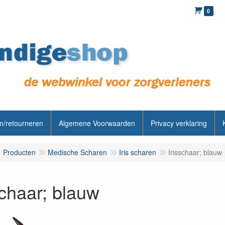
0
n/retourneren
Algemene Voorwaarden
Privacy verklaring
Producten
Medische Scharen
Iris scharen
Irisschaar; blauw
schaar; blauw