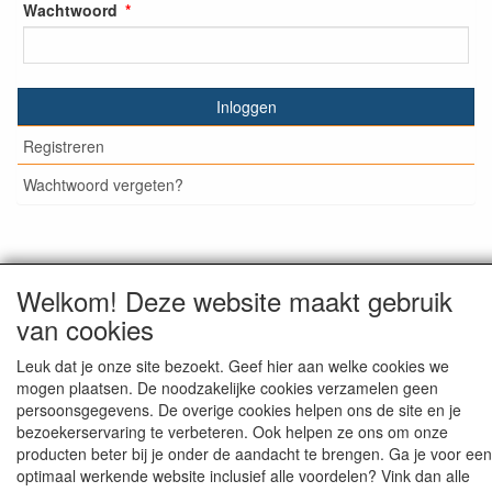
Wachtwoord
Inloggen
Registreren
Wachtwoord vergeten?
© Medisan Trading | Alblasserdam. Alle genoemde prijzen
Welkom! Deze website maakt gebruik
zijn inclusief BTW en exclusief
verzendkosten
, tenzij anders
van cookies
staat aangegeven.
Leuk dat je onze site bezoekt. Geef hier aan welke cookies we
mogen plaatsen. De noodzakelijke cookies verzamelen geen
persoonsgegevens. De overige cookies helpen ons de site en je
bezoekerservaring te verbeteren. Ook helpen ze ons om onze
producten beter bij je onder de aandacht te brengen. Ga je voor een
optimaal werkende website inclusief alle voordelen? Vink dan alle