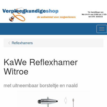
Me
Reflexhamers
KaWe Reflexhamer
Witroe
met uitneembaar borsteltje en naald