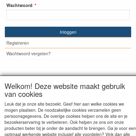
Wachtwoord
Inloggen
Registreren
Wachtwoord vergeten?
© Medisan Trading | Alblasserdam. Alle genoemde prijzen
Welkom! Deze website maakt gebruik
zijn inclusief BTW en exclusief
verzendkosten
, tenzij anders
van cookies
staat aangegeven.
Leuk dat je onze site bezoekt. Geef hier aan welke cookies we
mogen plaatsen. De noodzakelijke cookies verzamelen geen
persoonsgegevens. De overige cookies helpen ons de site en je
bezoekerservaring te verbeteren. Ook helpen ze ons om onze
producten beter bij je onder de aandacht te brengen. Ga je voor een
optimaal werkende website inclusief alle voordelen? Vink dan alle