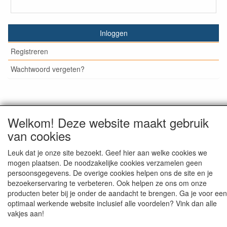
Inloggen
Registreren
Wachtwoord vergeten?
© Medisan Trading | Alblasserdam. Alle genoemde prijzen
Welkom! Deze website maakt gebruik
zijn inclusief BTW en exclusief
verzendkosten
, tenzij anders
van cookies
staat aangegeven.
Leuk dat je onze site bezoekt. Geef hier aan welke cookies we
mogen plaatsen. De noodzakelijke cookies verzamelen geen
persoonsgegevens. De overige cookies helpen ons de site en je
bezoekerservaring te verbeteren. Ook helpen ze ons om onze
producten beter bij je onder de aandacht te brengen. Ga je voor een
optimaal werkende website inclusief alle voordelen? Vink dan alle
vakjes aan!