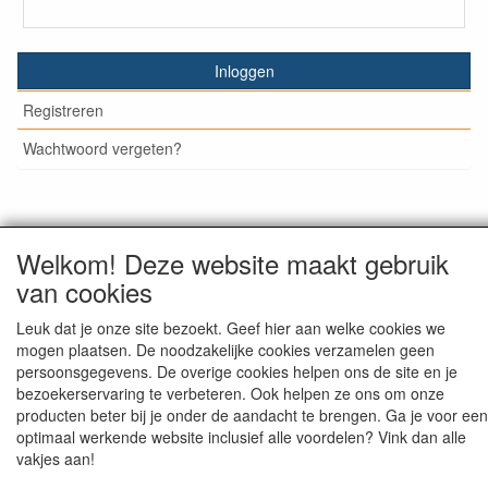
Inloggen
Registreren
Wachtwoord vergeten?
© Medisan Trading | Alblasserdam. Alle genoemde prijzen
Welkom! Deze website maakt gebruik
zijn inclusief BTW en exclusief
verzendkosten
, tenzij anders
van cookies
staat aangegeven.
Leuk dat je onze site bezoekt. Geef hier aan welke cookies we
mogen plaatsen. De noodzakelijke cookies verzamelen geen
persoonsgegevens. De overige cookies helpen ons de site en je
bezoekerservaring te verbeteren. Ook helpen ze ons om onze
producten beter bij je onder de aandacht te brengen. Ga je voor een
optimaal werkende website inclusief alle voordelen? Vink dan alle
vakjes aan!