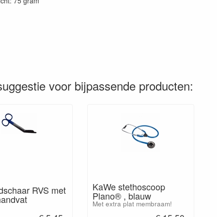
cht: 75 gram
uggestie voor bijpassende producten:
KaWe stethoscoop
dschaar RVS met
Plano® , blauw
handvat
Met extra plat membraam!