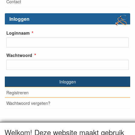
Contact
Inloggen
Loginnaam
Wachtwoord
Inloggen
Registreren
Wachtwoord vergeten?
Welkom! Deze website maakt gebruik
© Medisan Trading | Alblasserdam. Alle genoemde prijzen