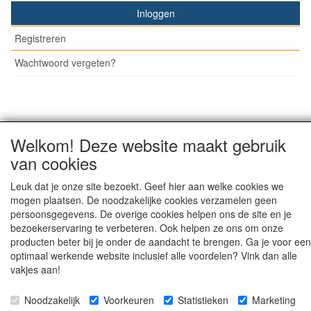
Inloggen
Registreren
Wachtwoord vergeten?
© Medisan Trading | Alblasserdam. Alle genoemde prijzen
Welkom! Deze website maakt gebruik
zijn inclusief BTW en exclusief
verzendkosten
, tenzij anders
staat aangegeven.
van cookies
Leuk dat je onze site bezoekt. Geef hier aan welke cookies we
mogen plaatsen. De noodzakelijke cookies verzamelen geen
persoonsgegevens. De overige cookies helpen ons de site en je
bezoekerservaring te verbeteren. Ook helpen ze ons om onze
producten beter bij je onder de aandacht te brengen. Ga je voor een
optimaal werkende website inclusief alle voordelen? Vink dan alle
vakjes aan!
Noodzakelijk
Voorkeuren
Statistieken
Marketing