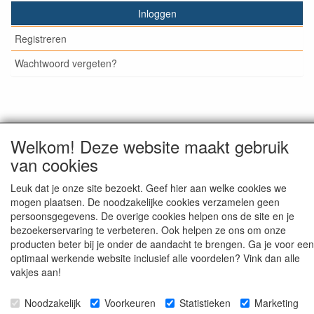
Inloggen
Registreren
Wachtwoord vergeten?
© Medisan Trading | Alblasserdam. Alle genoemde prijzen
Welkom! Deze website maakt gebruik
zijn inclusief BTW en exclusief
verzendkosten
, tenzij anders
staat aangegeven.
van cookies
Leuk dat je onze site bezoekt. Geef hier aan welke cookies we
mogen plaatsen. De noodzakelijke cookies verzamelen geen
persoonsgegevens. De overige cookies helpen ons de site en je
bezoekerservaring te verbeteren. Ook helpen ze ons om onze
producten beter bij je onder de aandacht te brengen. Ga je voor een
optimaal werkende website inclusief alle voordelen? Vink dan alle
vakjes aan!
Noodzakelijk
Voorkeuren
Statistieken
Marketing