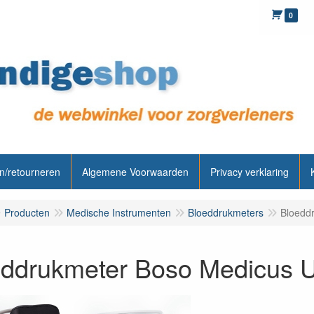
0
n/retourneren
Algemene Voorwaarden
Privacy verklaring
Producten
Medische Instrumenten
Bloeddrukmeters
Bloedd
eddrukmeter Boso Medicus 