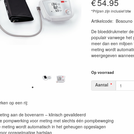
€
54.95
*Prijzen zijn inclusief btw
Artikelcode
:
Bosouno
De bloeddrukmeter de
populair vanwege het g
meer dan een miljoen 
meting wordt automat
weergegeven wanneer u
Op voorraad
Aantal
ken op een rij:
meting aan de bovenarm – klinisch gevalideerd
ente pompwerking voor meting met slechts één pompbeweging
te meting wordt automatisch in het geheugen opgeslagen
 voor onregelmatige hartslag