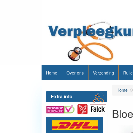
Home
Over ons
Verzending
Ruile
Home
Extra info
Blo