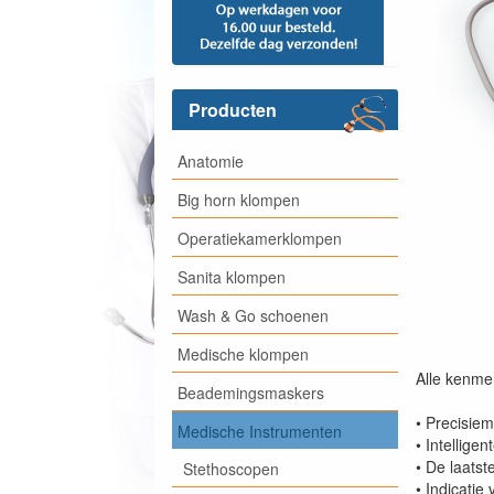
Producten
Anatomie
Big horn klompen
Operatiekamerklompen
Sanita klompen
Wash & Go schoenen
Medische klompen
Alle kenmer
Beademingsmaskers
• Precisie
Medische Instrumenten
• Intellig
• De laats
Stethoscopen
• Indicatie