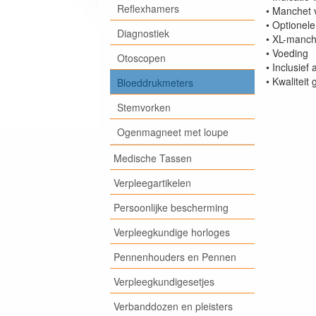
Reflexhamers
• Manchet 
• Optionele
Diagnostiek
• XL-manch
• Voeding
Otoscopen
• Inclusief 
• Kwalitei
Bloeddrukmeters
Stemvorken
Ogenmagneet met loupe
Medische Tassen
Verpleegartikelen
Persoonlijke bescherming
Verpleegkundige horloges
Pennenhouders en Pennen
Verpleegkundigesetjes
Verbanddozen en pleisters