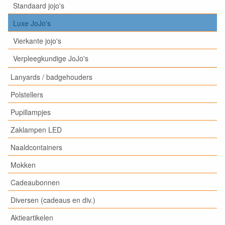
Standaard jojo's
Luxe JoJo's
Vierkante jojo's
Verpleegkundige JoJo's
Lanyards / badgehouders
Polstellers
Pupillampjes
Zaklampen LED
Naaldcontainers
Mokken
Cadeaubonnen
Diversen (cadeaus en div.)
Aktieartikelen