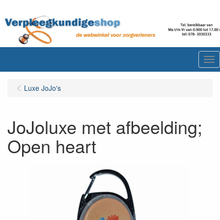
Me
Luxe JoJo's
JoJoluxe met afbeelding;
Open heart