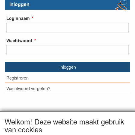
Inloggen
Loginnaam
Wachtwoord
Inloggen
Registreren
Wachtwoord vergeten?
© Medisan Trading | Alblasserdam. Alle genoemde prijzen
Welkom! Deze website maakt gebruik
zijn inclusief BTW en exclusief
verzendkosten
, tenzij anders
van cookies
staat aangegeven.