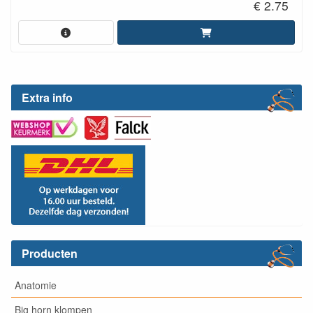
€ 2.75
Extra info
Producten
Anatomie
Big horn klompen