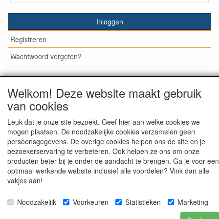
Inloggen
Registreren
Wachtwoord vergeten?
Welkom! Deze website maakt gebruik
van cookies
© Medisan Trading | Alblasserdam. Alle genoemde prijzen
zijn inclusief BTW en exclusief
verzendkosten
, tenzij anders
staat aangegeven.
Leuk dat je onze site bezoekt. Geef hier aan welke cookies we
mogen plaatsen. De noodzakelijke cookies verzamelen geen
persoonsgegevens. De overige cookies helpen ons de site en je
bezoekerservaring te verbeteren. Ook helpen ze ons om onze
producten beter bij je onder de aandacht te brengen. Ga je voor een
optimaal werkende website inclusief alle voordelen? Vink dan alle
vakjes aan!
Noodzakelijk
Voorkeuren
Statistieken
Marketing