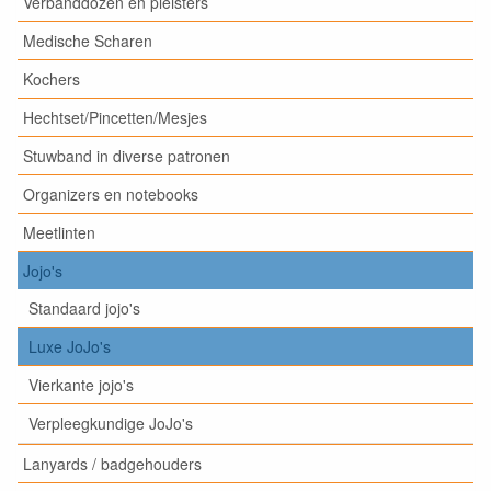
Verbanddozen en pleisters
Medische Scharen
Kochers
Hechtset/Pincetten/Mesjes
Stuwband in diverse patronen
Organizers en notebooks
Meetlinten
Jojo's
Standaard jojo's
Luxe JoJo's
Vierkante jojo's
Verpleegkundige JoJo's
Lanyards / badgehouders