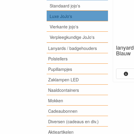
Standaard jojo's
Luxe JoJo's
Vierkante jojo's
Verpleegkundige JoJo's
lanyard
Lanyards / badgehouders
Blauw
Polstellers
Pupillampjes
Zaklampen LED
Naaldcontainers
Mokken
Cadeaubonnen
Diversen (cadeaus en div.)
Aktieartikelen