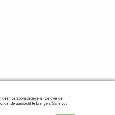
len geen persoonsgegevens. De overige
nders staat aangegeven.
e onder de aandacht te brengen. Ga je voor