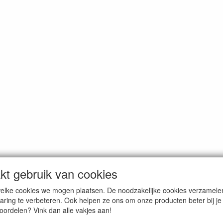
t gebruik van cookies
n welke cookies we mogen plaatsen. De noodzakelijke cookies verzame
oemde prijzen zijn inclusief BTW en exclusief
verzendkosten
, tenzij a
aring te verbeteren. Ook helpen ze ons om onze producten beter bij j
voordelen? Vink dan alle vakjes aan!