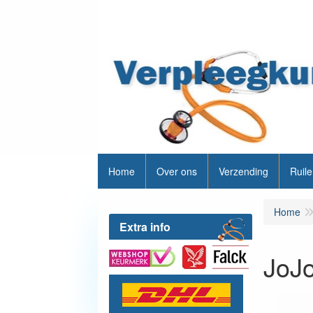
Home
Over ons
Verzending
Ruile
Home
Extra info
JoJo