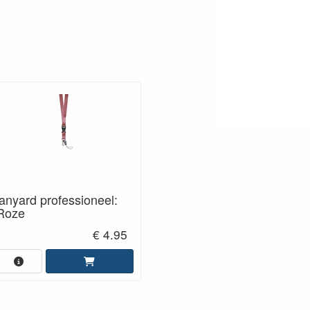
lanyard professioneel:
Roze
€ 4.95