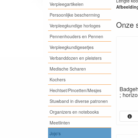
Lengte koo
Verpleegartikelen
Afbeeldin
Persoonlijke bescherming
Onze s
Verpleegkundige horloges
Pennenhouders en Pennen
Verpleegkundigesetjes
Verbanddozen en pleisters
Medische Scharen
Kochers
Badgeho
Hechtset/Pincetten/Mesjes
; horizo
Stuwband in diverse patronen
Organizers en notebooks
Meetlinten
Jojo's