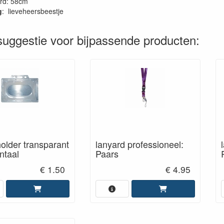
rd: 58cm
g
: lieveheersbeestje
uggestie voor bijpassende producten:
lder transparant
lanyard professioneel:
ntaal
Paars
€ 1.50
€ 4.95