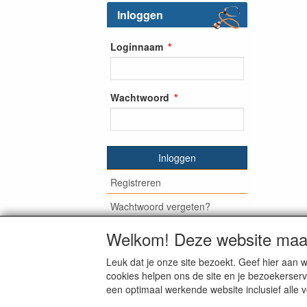
Inloggen
Loginnaam
Wachtwoord
Inloggen
Registreren
Wachtwoord vergeten?
Welkom! Deze website maak
Leuk dat je onze site bezoekt. Geef hier aa
© Medisan Trading | Alblasserdam. Alle gen
cookies helpen ons de site en je bezoekerserv
een optimaal werkende website inclusief alle 