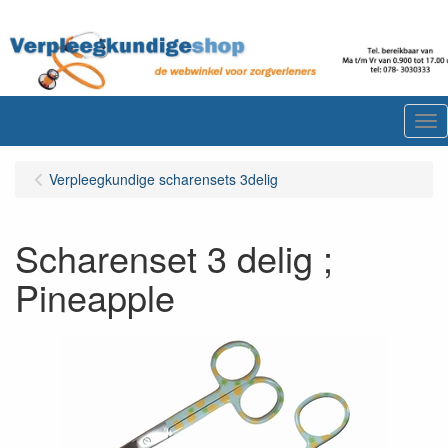
Me
Verpleegkundige scharensets 3delig
Scharenset 3 delig ;
Pineapple