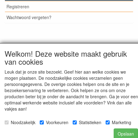
Registreren
Wachtwoord vergeten?
© Medisan Trading | Alblasserdam. Alle genoemde prijzen
Welkom! Deze website maakt gebruik
zijn inclusief BTW en exclusief
verzendkosten
, tenzij anders
staat aangegeven.
van cookies
Leuk dat je onze site bezoekt. Geef hier aan welke cookies we
mogen plaatsen. De noodzakelijke cookies verzamelen geen
persoonsgegevens. De overige cookies helpen ons de site en je
bezoekerservaring te verbeteren. Ook helpen ze ons om onze
producten beter bij je onder de aandacht te brengen. Ga je voor een
optimaal werkende website inclusief alle voordelen? Vink dan alle
vakjes aan!
Noodzakelijk
Voorkeuren
Statistieken
Marketing
Opslaan