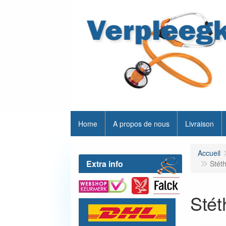
Home
A propos de nous
Livraison
Accueil
Extra info
Stét
Stét