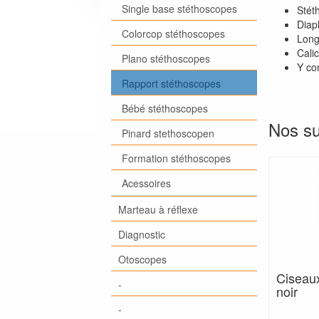
Single base stéthoscopes
Stét
Diap
Colorcop stéthoscopes
Long
Cali
Plano stéthoscopes
Y co
Rapport stéthoscopes
Bébé stéthoscopes
Nos su
Pinard stethoscopen
Formation stéthoscopes
Acessoires
Marteau à réflexe
Diagnostic
Otoscopes
Ciseaux
-
noir
-