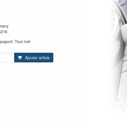
many
3216
aport; Tout noir
Ajouter article