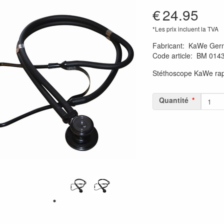
€
24.95
*Les prix incluent la TVA
Fabricant
:
KaWe Ger
Code article
:
BM 014
Stéthoscope KaWe rapp
Quantité