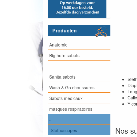
Producten
Anatomie
Big horn sabots
-
Sanita sabots
Stét
Diap
Wash & Go chaussures
Long
Cali
Sabots médicaux
Y co
masques respiratoires
-
Nos su
Stéthoscopes