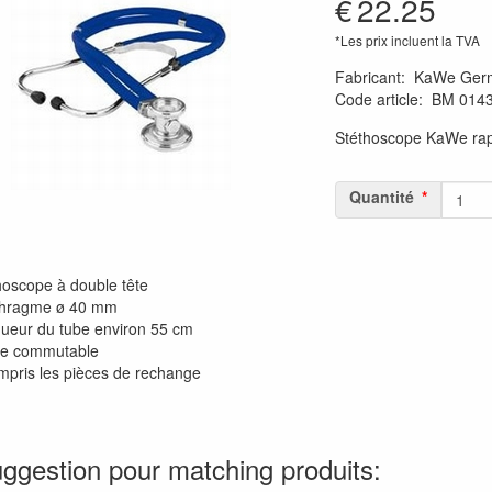
€
22.25
*Les prix incluent la TVA
Fabricant
:
KaWe Ger
Code article
:
BM 014
Stéthoscope KaWe rap
Quantité
hoscope à double tête
hragme ø 40 mm
ueur du tube environ 55 cm
ce commutable
mpris les pièces de rechange
ggestion pour matching produits: