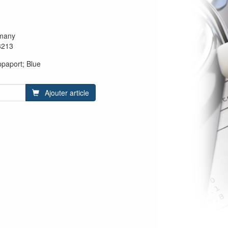
many
3213
paport; Blue
Ajouter article