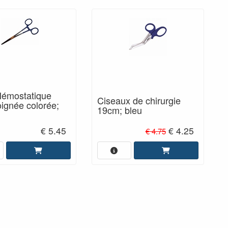
Hémostatique
Ciseaux de chirurgie
ignée colorée;
19cm; bleu
€ 5.45
€ 4.25
€ 4.75