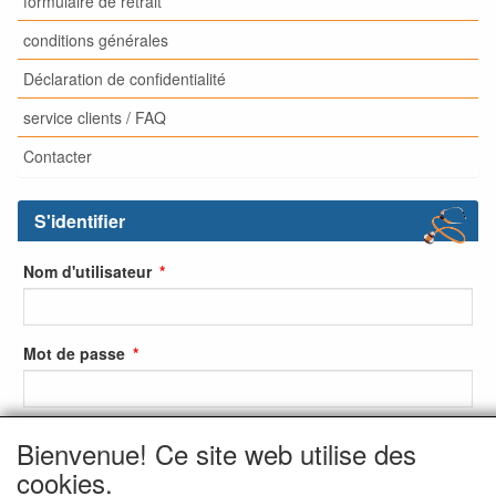
formulaire de retrait
conditions générales
Déclaration de confidentialité
service clients / FAQ
Contacter
S'identifier
Nom d'utilisateur
Mot de passe
Bienvenue! Ce site web utilise des
S'identifier
cookies.
S'inscrire