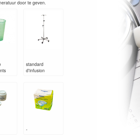
eratuur door te geven.
e
standard
nts
d'infusion
-